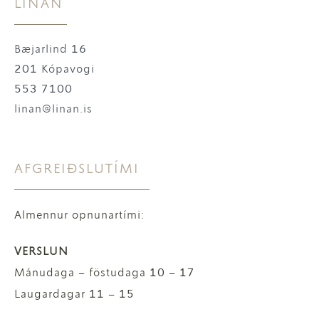
LÍNAN
Bæjarlind 16
201 Kópavogi
553 7100
linan@linan.is
AFGREIÐSLUTÍMI
Almennur opnunartími:
VERSLUN
Mánudaga – föstudaga 10 – 17
Laugardagar 11 – 15