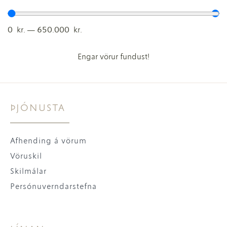
0
kr.
—
650.000
kr.
Engar vörur fundust!
ÞJÓNUSTA
Afhending á vörum
Vöruskil
Skilmálar
Persónuverndarstefna