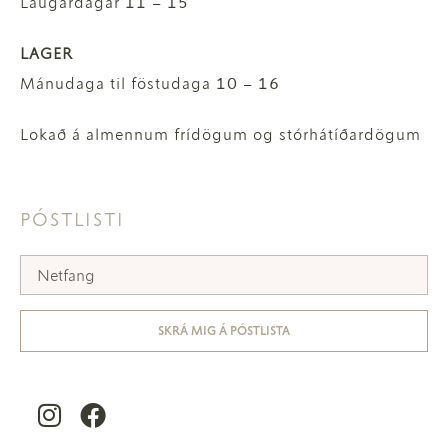
Laugardagar 11 – 15
LAGER
Mánudaga til föstudaga 10 – 16
Lokað á almennum frídögum og stórhátíðardögum
PÓSTLISTI
SKRÁ MIG Á PÓSTLISTA