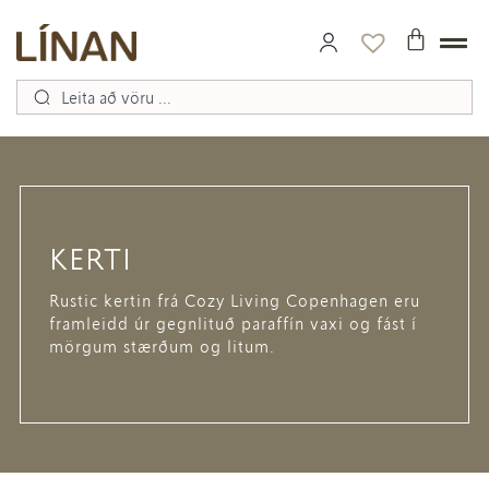
KERTI
Rustic kertin frá Cozy Living Copenhagen eru
framleidd úr gegnlituð paraffín vaxi og fást í
mörgum stærðum og litum.