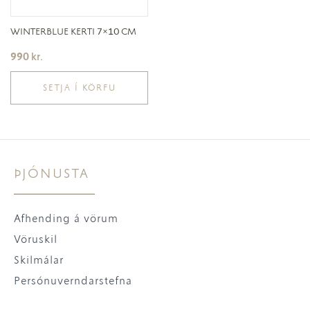
WINTERBLUE KERTI 7×10 CM
990
kr.
SETJA Í KÖRFU
ÞJÓNUSTA
Afhending á vörum
Vöruskil
Skilmálar
Persónuverndarstefna