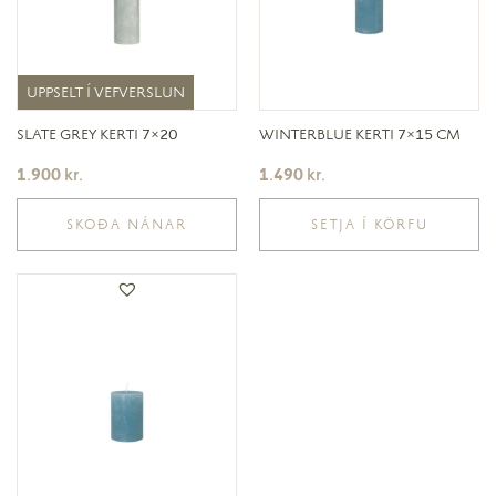
UPPSELT Í VEFVERSLUN
UPPSELT Í VEFVERSLUN
SLATE GREY KERTI 7×20
WINTERBLUE KERTI 7×15 CM
1.900
kr.
1.490
kr.
SKOÐA NÁNAR
SETJA Í KÖRFU