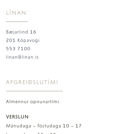
LÍNAN
Bæjarlind 16
201 Kópavogi
553 7100
linan@linan.is
AFGREIÐSLUTÍMI
Almennur opnunartími:
VERSLUN
Mánudaga – föstudaga 10 – 17