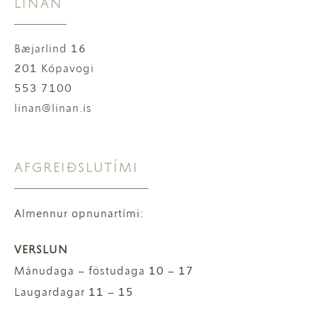
LÍNAN
Bæjarlind 16
201 Kópavogi
553 7100
linan@linan.is
AFGREIÐSLUTÍMI
Almennur opnunartími:
VERSLUN
Mánudaga – föstudaga 10 – 17
Laugardagar 11 – 15