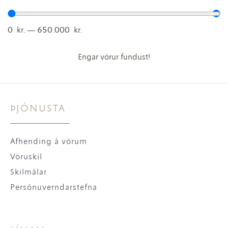
0
kr.
—
650.000
kr.
Engar vörur fundust!
ÞJÓNUSTA
Afhending á vörum
Vöruskil
Skilmálar
Persónuverndarstefna